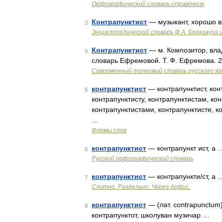
Орфографический словарь-справочник
Контрапунктист
— музыкант, хорошо 
3
Энциклопедический словарь Ф.А. Брокгауза 
Контрапунктист
— м. Композитор, влад
4
словарь Ефремовой. Т. Ф. Ефремова. 
Современный толковый словарь русского я
контрапунктист
— контрапунктист, кон
5
контрапунктисту, контрапунктистам, кон
контрапунктистами, контрапунктисте, 
…
Формы слов
контрапунктист
— контрапункт ист, а 
6
Русский орфографический словарь
контрапунктист
— контрапункти/ст, а 
7
Слитно. Раздельно. Через дефис.
контрапунктист
— (лат. contrapunctum
8
контрапунктот, школуван музичар …