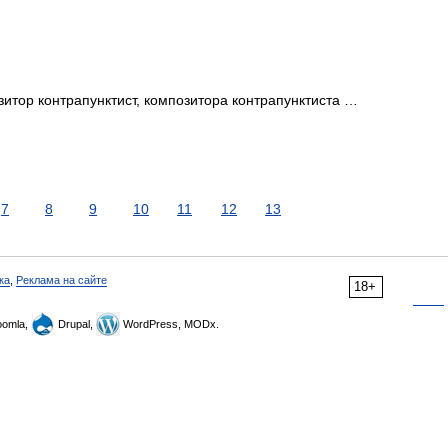
итор контрапунктист, композитора контрапунктиста …
7
8
9
10
11
12
13
ка
,
Реклама на сайте
18+
omla,
Drupal,
WordPress, MODx.