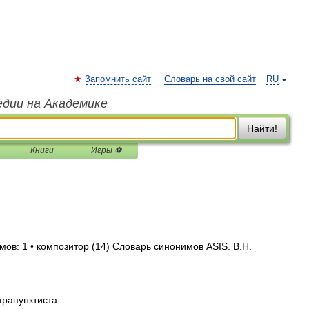
Запомнить сайт
Словарь на свой сайт
RU
едии на Академике
Найти!
Книги
Игры ⚽
мов: 1 • композитор (14) Словарь синонимов ASIS. В.Н.
трапунктиста …