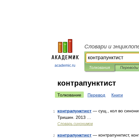
Словари и энциклоп
academic.ru
Толкования
Переводы
контрапунктист
Толкование
Перевод
Книги
контрапунктист
— сущ., кол во синони
1
Тришин. 2013 …
Словарь синонимов
контрапунктист
— контрапунктист, кон
2