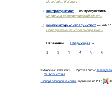
Macedonian dictionary
контрапунктист
— контрапункт/ист/ …
9
Морфемно-орфографический словарь
композитор-контрапунктист
— композ
10
Орфографический словарь-справочник
Страницы
Следующая
→
1
2
3
4
5
6
© Академик, 2000-2026
Обратная связь:
Техподдерж
👣 Путешествия
Экспорт словарей на сайты
, сделанные на PHP,
Jo