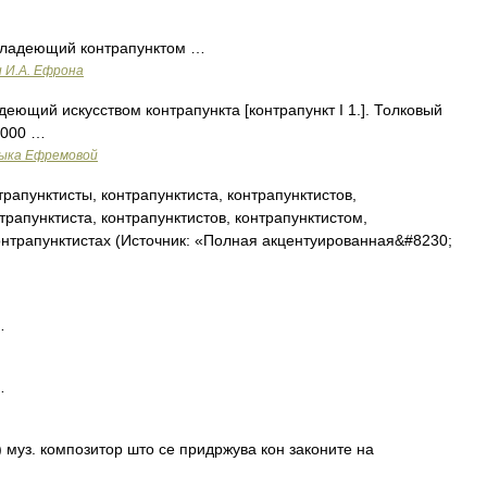
владеющий контрапунктом …
и И.А. Ефрона
еющий искусством контрапункта [контрапункт I 1.]. Толковый
2000 …
зыка Ефремовой
трапунктисты, контрапунктиста, контрапунктистов,
трапунктиста, контрапунктистов, контрапунктистом,
контрапунктистах (Источник: «Полная акцентуированная&#8230;
…
…
) муз. композитор што се придржува кон законите на